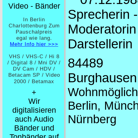
Video - Bänder
Sprecherin -
In Berlin
Moderatorin
Charlottenburg Zum
Pauschalpreis
egal wie lang.
Darstellerin
Mehr Info hier >>>
VHS / VHS-C / Hi 8
84489
/ Digital 8 / Mni DV /
DV Cam / HDV /
Burghausen
Betacam SP / Video
2000 / Betamax
Wohnmöglichk
+
Wir
Berlin, Münc
digitalisieren
Nürnberg
auch Audio
Bänder und
Tonbänder auf