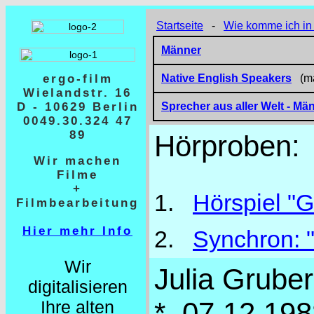
Startseite
-
Wie komme ich in 
Männer
ergo-film
Native English Speakers
(män
Wielandstr. 16
D - 10629 Berlin
Sprecher aus aller Welt
- Mä
0049.30.324 47
89
Hörproben:
Wir machen
Filme
+
1.
Hörspiel "G
Filmbearbeitung
Hier mehr Info
2.
Synchron: 
Wir
Julia Gruber
digitalisieren
* 07.12.198
Ihre alten