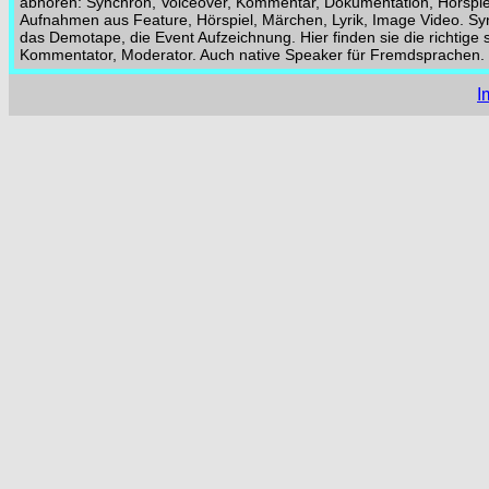
abhören: Synchron, Voiceover, Kommentar, Dokumentation, Hörspie
Aufnahmen aus Feature, Hörspiel, Märchen, Lyrik, Image Video. Sy
das Demotape, die Event Aufzeichnung. Hier finden sie die richtig
Kommentator, Moderator. Auch native Speaker für Fremdsprachen.
I