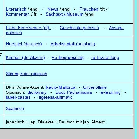
Literarisch
/ engl -
News
/ engl -
Frauchen
/dt -
Kommentar
/ fr -
Sachtext / Museum
/engl
Liebe Einreisende (dt)
-
Geschichte polnisch
-
Ansage
polnisch
Hörspiel (deutsch)
-
Arbeitsunfall (polnisch)
7
Kirchen (de-Akzent)
-
Ru-Begruessung
-
ru-Erzaehlung
Stimmprobe russisch
Dt-mit/ohne Akzent:
Radio-Mallorca
-
Olivenöllinie
Spanisch:
dictionary
-
Docu Pachamama
-
e-learning
-
faber-castell
-
ligeresa-animatic
Spanisch
japanisch + jap. Dialekte + Deutsch mit jap. Akzent