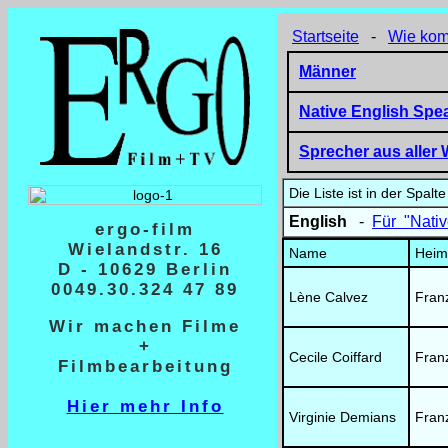
Startseite
-
Wie komm
Männer
Native English Spe
Sprecher aus aller 
Die Liste ist in der Spal
English
-
Für "Nativ
ergo-film
Wielandstr. 16
Name
Heim
D - 10629 Berlin
0049.30.324 47 89
Lène Calvez
Fran
Wir machen Filme
+
Cecile Coiffard
Fran
Filmbearbeitung
Hier mehr Info
Virginie Demians
Fran