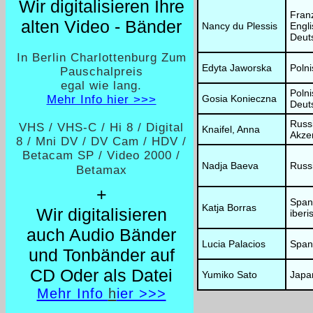
Wir digitalisieren Ihre
Fran
alten Video - Bänder
Nancy du Plessis
Engli
Deuts
In Berlin Charlottenburg Zum
Edyta Jaworska
Poln
Pauschalpreis
egal wie lang.
Poln
Mehr Info hier >>>
Gosia Konieczna
Deut
Russ
VHS / VHS-C / Hi 8 / Digital
Knaifel, Anna
Akze
8 / Mni DV / DV Cam / HDV /
Betacam SP / Video 2000 /
Nadja Baeva
Russ
Betamax
+
Spani
Katja Borras
Wir digitalisieren
iberi
auch Audio Bänder
Lucia Palacios
Span
und Tonbänder auf
CD Oder als Datei
Yumiko Sato
Japa
Mehr Info
h
ier >>>