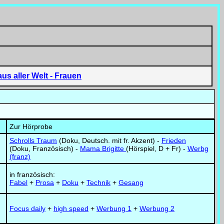
us aller Welt
- Frauen
Zur Hörprobe
Schrolls Traum
(Doku, Deutsch. mit fr. Akzent) -
Frieden
(Doku, Französisch) -
Mama Brigitte
(Hörspiel, D + Fr) -
Werbg
(franz)
in französisch:
Fabel
+
Prosa
+
Doku
+
Technik
+
Gesang
Focus daily
+
high speed
+
Werbung 1
+
Werbung 2