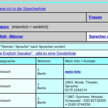
e ich in die Sprecherliste
Frauen
akers
(männlich + weiblich)
Welt
- Männer
Sprecher a
te "Heimat / Sprache" nach Sprachen sortiert
e English Speaker" gibt es eine Sonderliste
atsprache
Wohnort
Mehr Info + Kontakt
1
zösisch
mehr Info
Berlin
1963, Musik, Theater,
1
zösisch
Sprache
Berlin
0179 1194174
*
1967- Synchron, Hörspiel,
1
zösisch
- 030-82718355
Schauspiel
Berlin
+ 0160-3744250