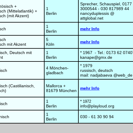
Sprecher, Schauspiel, 0177
zösisch +
1
3000544 - 030 817989 44
sch (Mittelatlantik) +
Berlin
nancyduplessis @
ch (mit Akzent)
attglobal.net
1
isch
mehr Info
Berlin
isch
5
mehr Info
sch mit Akzent
Köln
isch, Deutsch mit
1
* 1967 - Tel.: 0173 62 0740
nt
Berlin
kanape@gmx.de
* 1979
4 Mönchen-
isch
russisch, deutsch
gladbach
mail: nadjabaeva @web_de
sch (Castilianisch,
Mallorca +
mehr Info
sch)
81679 München
1
*
1972
isch
Berlin
info@playloud.org
1
nisch
030 - 61 30 90 94
Berlin