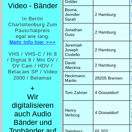
Golder
Video - Bänder
Boone,
Jennifer
2 Hamburg
In Berlin
Sarah
Charlottenburg Zum
Jonathan
Pauschalpreis
2 Hamburg
Guss
egal wie lang.
Mehr Info hier >>>
Jeremiah
Joseph
2 Hamburg
VHS / VHS-C / Hi 8
Costello
/ Digital 8 / Mni DV /
David
2 Hamburg
DV Cam / HDV /
Alleckna
Betacam SP / Video
Heckmann,
2000 / Betamax
28205 Bremen
Martin
+
Tom Zahner
4 Düsseldorf
Wir
digitalisieren
Henry
auch Audio
4 Düsseldorf
Verburg
Bänder und
Tonbänder auf
Steinherz,
65 203