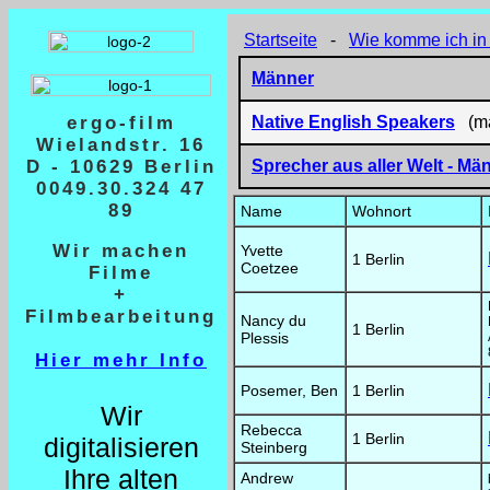
Startseite
-
Wie komme ich in 
Männer
ergo-film
Native English Speakers
(män
Wielandstr. 16
D - 10629 Berlin
Sprecher aus aller Welt
- Mä
0049.30.324 47
89
Name
Wohnort
Wir machen
Yvette
1 Berlin
Coetzee
Filme
+
Filmbearbeitung
Nancy du
1 Berlin
Plessis
Hier mehr Info
Posemer, Ben
1 Berlin
Wir
Rebecca
1 Berlin
digitalisieren
Steinberg
Ihre alten
Andrew