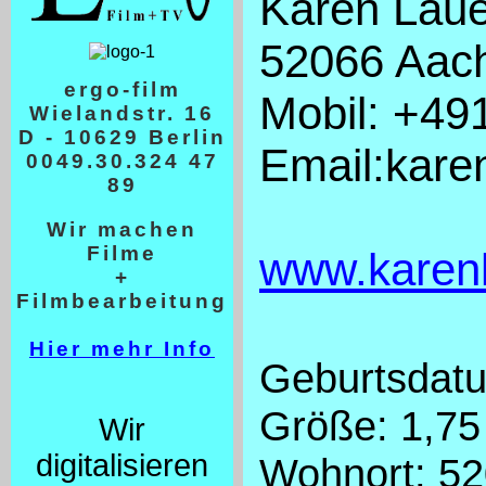
Karen Laue
52066 Aac
ergo-film
Mobil: +4
Wielandstr. 16
D - 10629 Berlin
Email:kar
0049.30.324 47
89
Wir machen
Filme
www.karenl
+
Filmbearbeitung
Hier mehr Info
Geburtsdat
Größe: 1,75
Wir
digitalisieren
Wohnort: 5