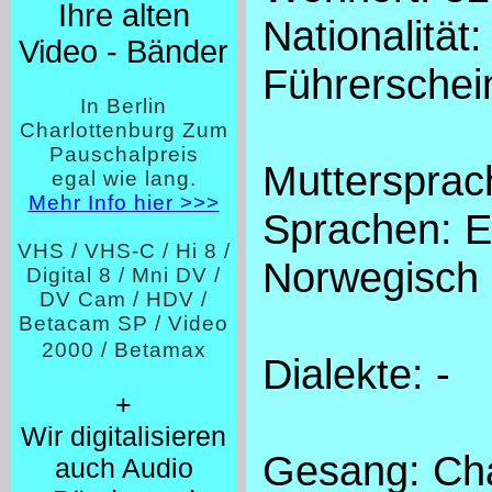
Ihre alten
Nationalität
Video - Bänder
Führerschei
In Berlin
Charlottenburg Zum
Pauschalpreis
Muttersprac
egal wie lang.
Mehr Info hier >>>
Sprachen: E
VHS / VHS-C / Hi 8 /
Norwegisch
Digital 8 / Mni DV /
DV Cam / HDV /
Betacam SP / Video
2000 / Betamax
Dialekte: -
+
Wir digitalisieren
Gesang: Cha
auch Audio