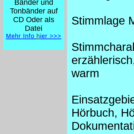
Bänder und
Tonbänder auf
Stimmlage Mi
CD Oder als
Datei
Mehr Info
h
ier >>>
Stimmcharak
erzählerisch
warm
Einsatzgebi
Hörbuch, Hö
Dokumentati