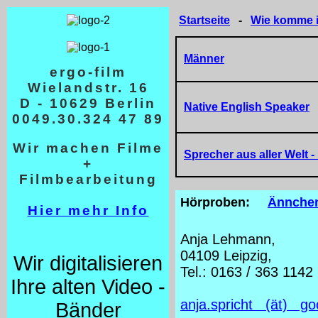
Startseite
-
Wie komme ic
Männer
ergo-film
Wielandstr. 16
D - 10629 Berlin
Native English Speaker
(
0049.30.324 47 89
Wir machen Filme
Sprecher aus aller Welt
-
+
Filmbearbeitung
Hörproben:
Ännche
Hier mehr Info
Anja Lehmann,
04109 Leipzig,
Wir digitalisieren
Tel.: 0163 / 363 1142
Ihre alten Video -
anja.spricht (ät) go
Bänder